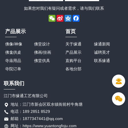
如果您对我们有疑问或者需求，请与我们联系
WeChat
Sina
Qzone
Facebook
Weibo
产品展示
首页
佛像/神像
佛堂设计
关于缘通
缘通新闻
佛龛供桌
佛画/挂画
产品展示
诚聘英才
寺庙用品
佛堂供具
直购平台
联系缘通
寺院订单
各地分部
联系我们
江门市缘通工艺有限公司
地址：江门市新会区双水镇衙前村牛角塘
电话：189 2851 8529
邮箱：1877347441@qq.com
网址：https://www.yuantongfoju.com