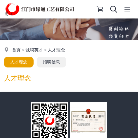
首页
>
诚聘英才
>
人才理念
人才理念
招聘信息
人才理念