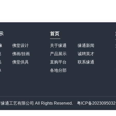
示
首页
像
佛堂设计
关于缘通
缘通新闻
桌
佛画/挂画
产品展示
诚聘英才
品
佛堂供具
直购平台
联系缘通
单
各地分部
门市缘通工艺有限公司 All Rights Reserved.
粤ICP备202309503