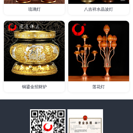
琉璃灯
八吉祥水晶波灯
详情
详情
铜鎏金招财炉
莲花灯
详情
详情