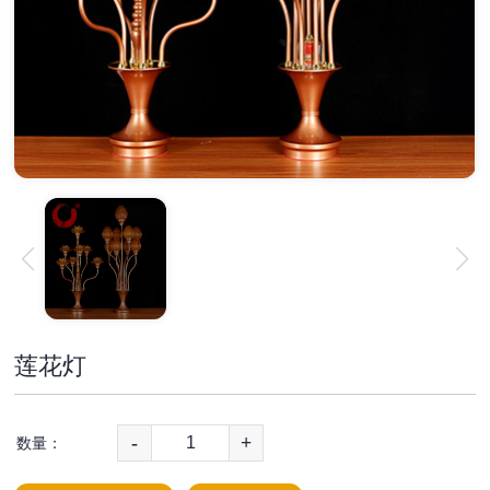
莲花灯
-
+
数量：