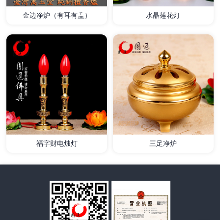
金边净炉（有耳有盖）
水晶莲花灯
详情
详情
福字财电烛灯
三足净炉
详情
详情