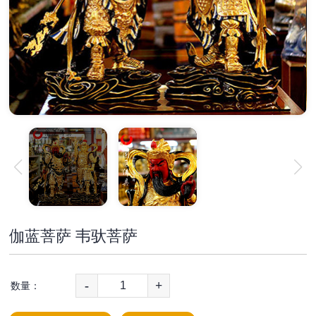
伽蓝菩萨 韦驮菩萨
-
+
数量：