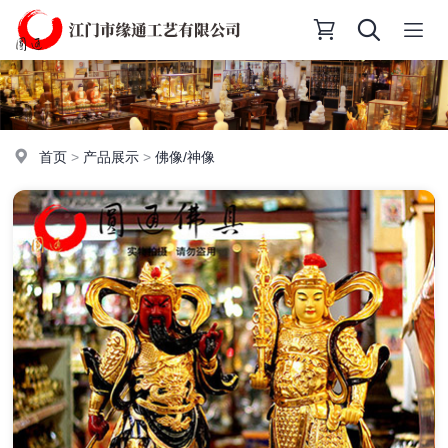
首页
>
产品展示
>
佛像/神像