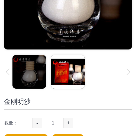
金刚明沙
-
+
数量：