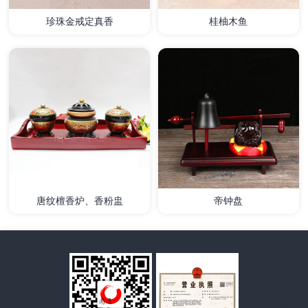
珍珠金戒定真香
桂柚木鱼
详情
详情
唐纹檀香炉、香粉盅
帝钟盘
详情
详情