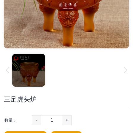
三足虎头炉
-
+
数量：