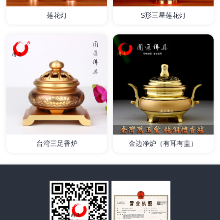
莲花灯
S形三星莲花灯
详情
详情
台湾三足香炉
金边净炉（有耳有盖）
详情
详情