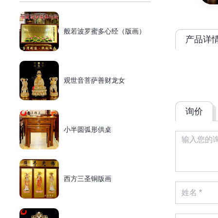
般若波罗蜜多心经（版画）
产品详
观世音菩萨善财龙女
询价
小半圆弧形供桌
西方三圣铜版画