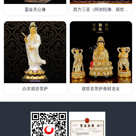
鎏金关公像
西方三圣（阿弥陀佛、观世音
菩萨、大势至菩萨）
详情
详情
白衣观音菩萨
观世音菩萨善财龙女
详情
详情